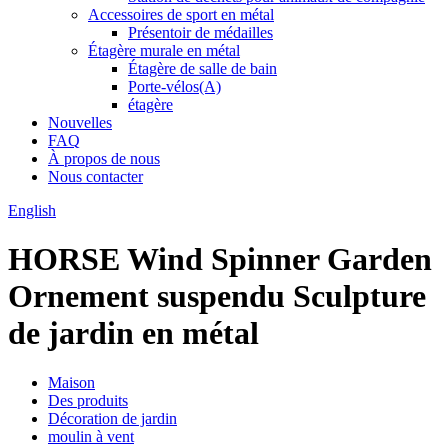
Accessoires de sport en métal
Présentoir de médailles
Étagère murale en métal
Étagère de salle de bain
Porte-vélos(A)
étagère
Nouvelles
FAQ
À propos de nous
Nous contacter
English
HORSE Wind Spinner Garden
Ornement suspendu Sculpture
de jardin en métal
Maison
Des produits
Décoration de jardin
moulin à vent